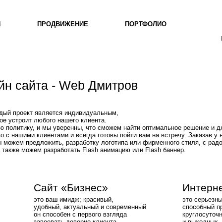
П
ПРОДВИЖЕНИЕ
ПОРТФОЛИО
йн сайта - Web Дмитров
дый проект является индивидуальным,
ое устроит любого нашего клиента.
ю политику, и мы уверенны, что сможем найти оптимальное решение и д
 с нашими клиентами и всегда готовы пойти вам на встречу. Заказав у 
ы можем предложить, разработку логотипа или фирменного стиля, с радо
 также можем разработать Flash анимацию или Flash баннер.
Сайт «Бизнес»
Интерне
это ваш имидж; красивый,
это серьезн
удобный, актуальный и современный
способный п
он способен с первого взгляда
круглосуточн
завоевать доверие клиента.
и выходных.