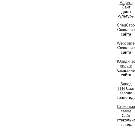
Радуга
Сайт
дома
культуры
СпецСтро
Создание
сайта
Webcomse
Создание
сайта
Юридиче
услуги
Создание
сайта
Завод
ТГИ
Сайт
завода
теплогид
Стекольн
завод
Сайт
стекольн
завода